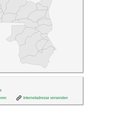
s
eren
Internetadresse versenden