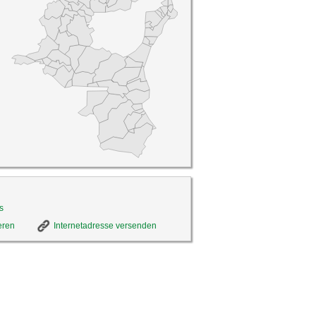
s
eren
Internetadresse versenden