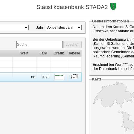
Statistikdatenbank STADA2
Gebietsinformationen
Neben dem Kanton St.Gal
Jahr
Ostschweizer Kantone a
Bei der Gebietsauswahl 
„Kanton St.Gallen und Um
Löschen
ausgewählt werden. Die k
politischen Gemeinden de
Wert
Jahr
Grafik
Tabelle
Raumgliederung „Gemein
Erscheint bei Wert ***, s
der Datenbank keine Info
86
2023
Karte