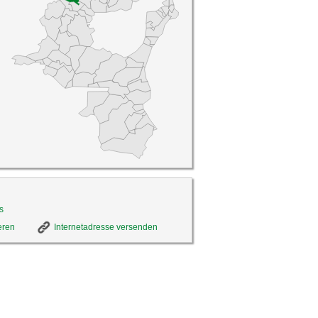
s
eren
Internetadresse versenden