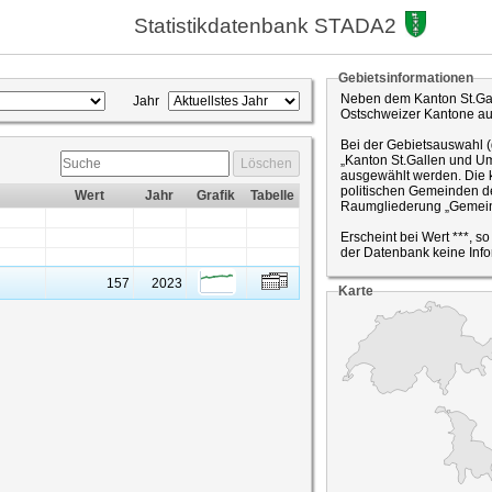
Statistikdatenbank STADA2
Gebietsinformationen
Neben dem Kanton St.Gal
Jahr
Ostschweizer Kantone a
Bei der Gebietsauswahl 
„Kanton St.Gallen und Um
Löschen
ausgewählt werden. Die k
politischen Gemeinden de
Wert
Jahr
Grafik
Tabelle
Raumgliederung „Gemein
Erscheint bei Wert ***, s
der Datenbank keine Info
157
2023
Karte