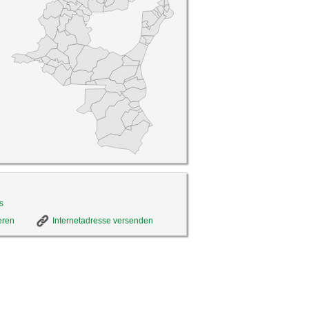
s
eren
Internetadresse versenden