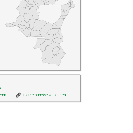
s
eren
Internetadresse versenden