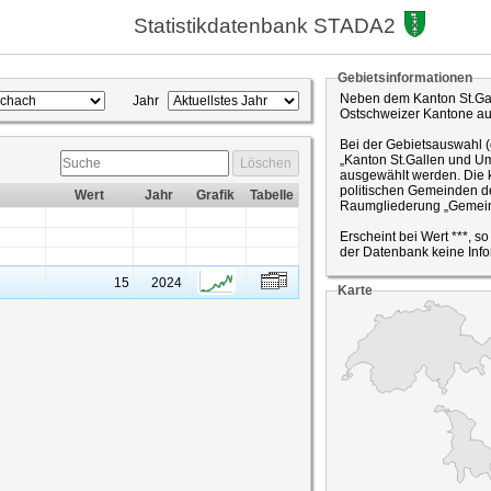
Statistikdatenbank STADA2
Gebietsinformationen
Neben dem Kanton St.Gal
Jahr
Ostschweizer Kantone a
Bei der Gebietsauswahl 
„Kanton St.Gallen und Um
Löschen
ausgewählt werden. Die k
politischen Gemeinden de
Wert
Jahr
Grafik
Tabelle
Raumgliederung „Gemein
Erscheint bei Wert ***, s
der Datenbank keine Info
15
2024
Karte