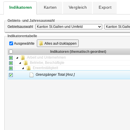
Indikatoren
Karten
Vergleich
Export
Gebiets- und Jahresauswahl
Gebietsauswahl
Indikatorentabelle
Ausgewählte
Alles auf-/zuklappen
Indikatoren (thematisch geordnet)
Arbeit und Unternehmen
Betriebe, Beschäftigte
Erwerbstätigkeit
Grenzgänger Total [Anz.]