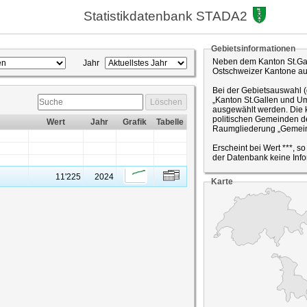
Statistikdatenbank STADA2
Gebietsinformationen
Neben dem Kanton St.Gal
Jahr
Ostschweizer Kantone a
Bei der Gebietsauswahl 
„Kanton St.Gallen und Um
Löschen
ausgewählt werden. Die k
politischen Gemeinden de
Wert
Jahr
Grafik
Tabelle
Raumgliederung „Gemein
Erscheint bei Wert ***, s
der Datenbank keine Info
11'225
2024
Karte