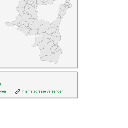
s
eren
Internetadresse versenden