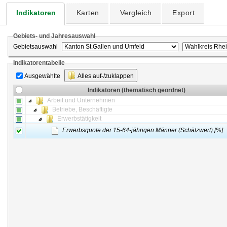
Indikatoren
Karten
Vergleich
Export
Gebiets- und Jahresauswahl
Gebietsauswahl
Indikatorentabelle
Ausgewählte
Alles auf-/zuklappen
Indikatoren (thematisch geordnet)
Arbeit und Unternehmen
Betriebe, Beschäftigte
Erwerbstätigkeit
Erwerbsquote der 15-64-jährigen Männer (Schätzwert) [%]