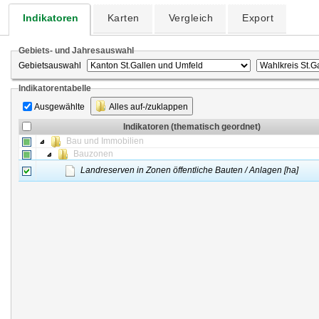
Indikatoren
Karten
Vergleich
Export
Gebiets- und Jahresauswahl
Gebietsauswahl
Indikatorentabelle
Ausgewählte
Alles auf-/zuklappen
Indikatoren (thematisch geordnet)
Bau und Immobilien
Bauzonen
Landreserven in Zonen öffentliche Bauten / Anlagen [ha]