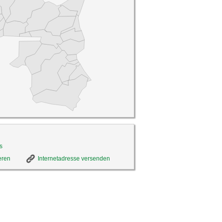
s
eren
Internetadresse versenden