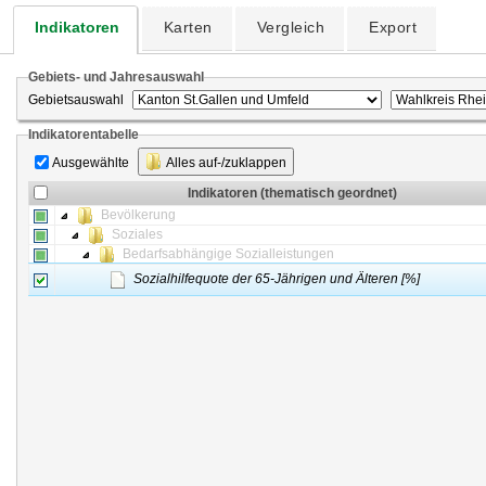
Indikatoren
Karten
Vergleich
Export
Gebiets- und Jahresauswahl
Gebietsauswahl
Indikatorentabelle
Ausgewählte
Alles auf-/zuklappen
Indikatoren (thematisch geordnet)
Bevölkerung
Soziales
Bedarfsabhängige Sozialleistungen
Sozialhilfequote der 65-Jährigen und Älteren [%]