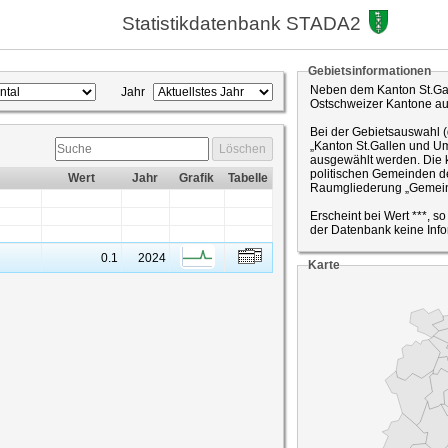
Statistikdatenbank STADA2
Gebietsinformationen
Neben dem Kanton St.Gal
Jahr
Ostschweizer Kantone a
Bei der Gebietsauswahl 
„Kanton St.Gallen und Um
Löschen
ausgewählt werden. Die k
politischen Gemeinden de
Wert
Jahr
Grafik
Tabelle
Raumgliederung „Gemein
Erscheint bei Wert ***, s
der Datenbank keine Info
0.1
2024
Karte