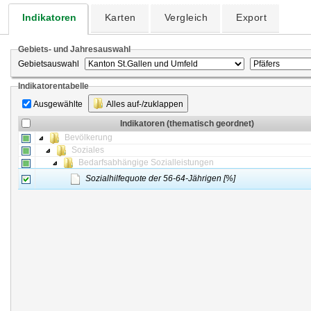
Indikatoren
Karten
Vergleich
Export
Gebiets- und Jahresauswahl
Gebietsauswahl
Indikatorentabelle
Ausgewählte
Alles auf-/zuklappen
Indikatoren (thematisch geordnet)
Bevölkerung
Soziales
Bedarfsabhängige Sozialleistungen
Sozialhilfequote der 56-64-Jährigen [%]