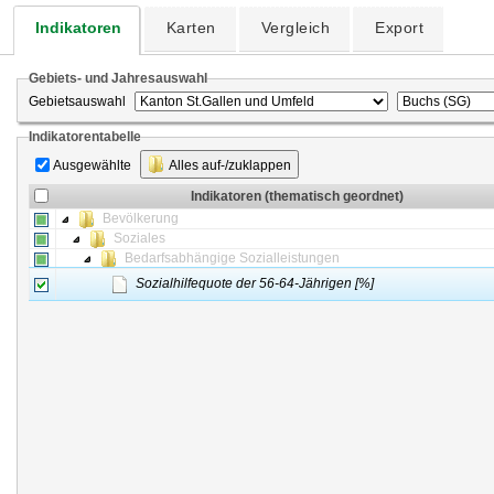
Indikatoren
Karten
Vergleich
Export
Gebiets- und Jahresauswahl
Gebietsauswahl
Indikatorentabelle
Ausgewählte
Alles auf-/zuklappen
Indikatoren (thematisch geordnet)
Bevölkerung
Soziales
Bedarfsabhängige Sozialleistungen
Sozialhilfequote der 56-64-Jährigen [%]