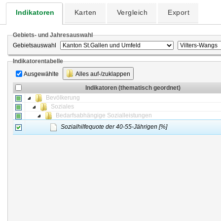
Indikatoren
Karten
Vergleich
Export
Gebiets- und Jahresauswahl
Gebietsauswahl
Indikatorentabelle
Ausgewählte
Alles auf-/zuklappen
Indikatoren (thematisch geordnet)
Bevölkerung
Soziales
Bedarfsabhängige Sozialleistungen
Sozialhilfequote der 40-55-Jährigen [%]