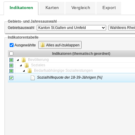
Indikatoren
Karten
Vergleich
Export
Gebiets- und Jahresauswahl
Gebietsauswahl
Indikatorentabelle
Ausgewählte
Alles auf-/zuklappen
Indikatoren (thematisch geordnet)
Bevölkerung
Soziales
Bedarfsabhängige Sozialleistungen
Sozialhilfequote der 18-39-Jährigen [%]