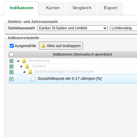
Indikatoren
Karten
Vergleich
Export
Gebiets- und Jahresauswahl
Gebietsauswahl
Indikatorentabelle
Ausgewählte
Alles auf-/zuklappen
Indikatoren (thematisch geordnet)
Bevölkerung
Soziales
Bedarfsabhängige Sozialleistungen
Sozialhilfequote der 0-17-Jährigen [%]