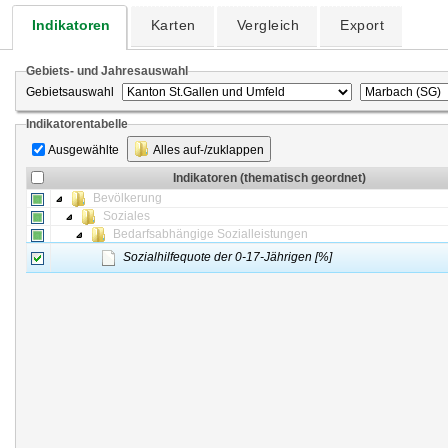
Indikatoren
Karten
Vergleich
Export
Gebiets- und Jahresauswahl
Gebietsauswahl
Indikatorentabelle
Ausgewählte
Alles auf-/zuklappen
Indikatoren (thematisch geordnet)
Bevölkerung
Soziales
Bedarfsabhängige Sozialleistungen
Sozialhilfequote der 0-17-Jährigen [%]