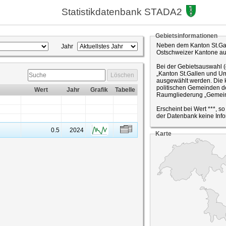
Statistikdatenbank STADA2
Gebietsinformationen
Neben dem Kanton St.Gal
Jahr
Ostschweizer Kantone a
Bei der Gebietsauswahl 
„Kanton St.Gallen und Um
Löschen
ausgewählt werden. Die k
politischen Gemeinden de
Wert
Jahr
Grafik
Tabelle
Raumgliederung „Gemein
Erscheint bei Wert ***, s
der Datenbank keine Info
0.5
2024
Karte