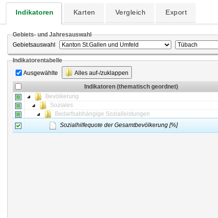
Indikatoren
Karten
Vergleich
Export
Gebiets- und Jahresauswahl
Gebietsauswahl
Indikatorentabelle
Ausgewählte
Alles auf-/zuklappen
Indikatoren (thematisch geordnet)
Bevölkerung
Soziales
Bedarfsabhängige Sozialleistungen
Sozialhilfequote der Gesamtbevölkerung [%]