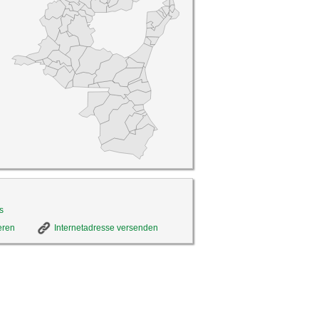
s
eren
Internetadresse versenden