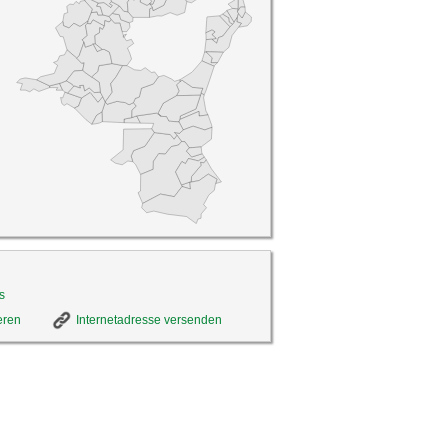
s
eren
Internetadresse versenden