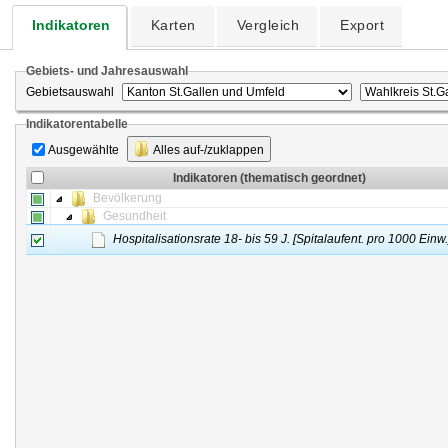
Indikatoren
Karten
Vergleich
Export
Gebiets- und Jahresauswahl
Gebietsauswahl
Indikatorentabelle
Ausgewählte
Alles auf-/zuklappen
Indikatoren (thematisch geordnet)
Bevölkerung
Gesundheit
Hospitalisationsrate 18- bis 59 J. [Spitalaufent. pro 1000 Einw.