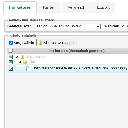
Indikatoren
Karten
Vergleich
Export
Gebiets- und Jahresauswahl
Gebietsauswahl
Indikatorentabelle
Ausgewählte
Alles auf-/zuklappen
Indikatoren (thematisch geordnet)
Bevölkerung
Gesundheit
Hospitalisationsrate 0- bis 17 J. [Spitalaufent. pro 1000 Einw.]