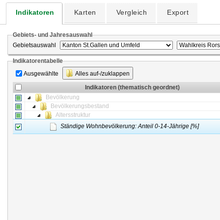
Indikatoren
Karten
Vergleich
Export
Gebiets- und Jahresauswahl
Gebietsauswahl
Indikatorentabelle
Ausgewählte
Alles auf-/zuklappen
Indikatoren (thematisch geordnet)
Bevölkerung
Bevölkerungsbestand
Altersstruktur
Ständige Wohnbevölkerung: Anteil 0-14-Jährige [%]