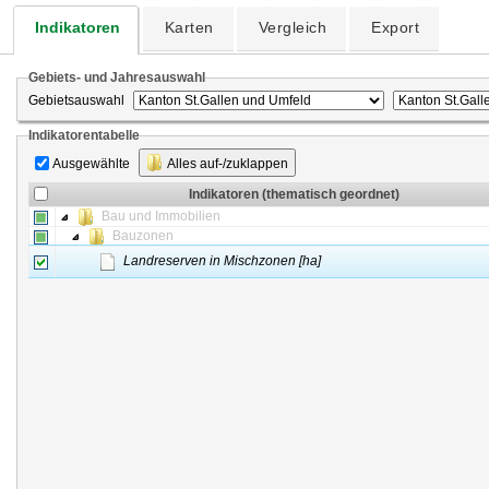
Indikatoren
Karten
Vergleich
Export
Gebiets- und Jahresauswahl
Gebietsauswahl
Indikatorentabelle
Ausgewählte
Alles auf-/zuklappen
Indikatoren (thematisch geordnet)
Bau und Immobilien
Bauzonen
Landreserven in Mischzonen [ha]