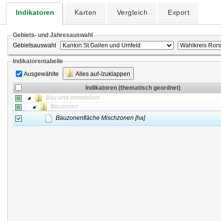
Indikatoren
Karten
Vergleich
Export
Gebiets- und Jahresauswahl
Gebietsauswahl
Indikatorentabelle
Ausgewählte
Alles auf-/zuklappen
Indikatoren (thematisch geordnet)
Bau und Immobilien
Bauzonen
Bauzonenfläche Mischzonen [ha]