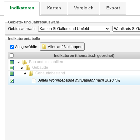
Indikatoren
Karten
Vergleich
Export
Gebiets- und Jahresauswahl
Gebietsauswahl
Indikatorentabelle
Ausgewählte
Alles auf-/zuklappen
Indikatoren (thematisch geordnet)
Bau und Immobilien
Gebäude
Gebäudebestand
Anteil Wohngebäude mit Baujahr nach 2010 [%]