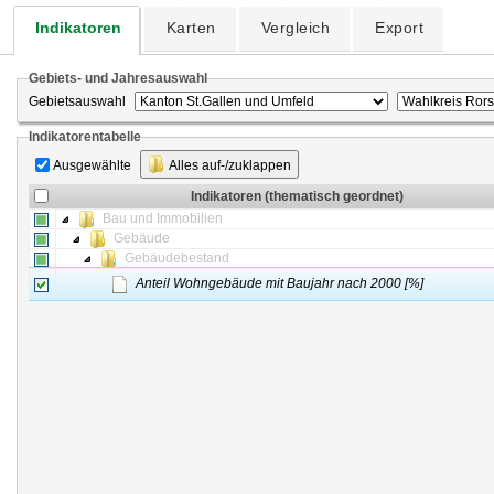
Indikatoren
Karten
Vergleich
Export
Gebiets- und Jahresauswahl
Gebietsauswahl
Indikatorentabelle
Ausgewählte
Alles auf-/zuklappen
Indikatoren (thematisch geordnet)
Bau und Immobilien
Gebäude
Gebäudebestand
Anteil Wohngebäude mit Baujahr nach 2000 [%]