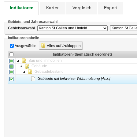
Indikatoren
Karten
Vergleich
Export
Gebiets- und Jahresauswahl
Gebietsauswahl
Indikatorentabelle
Ausgewählte
Alles auf-/zuklappen
Indikatoren (thematisch geordnet)
Bau und Immobilien
Gebäude
Gebäudebestand
Gebäude mit teilweiser Wohnnutzung [Anz.]