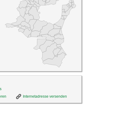
s
eren
Internetadresse versenden