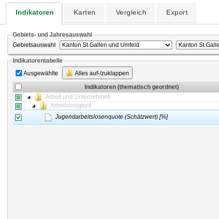
Indikatoren
Karten
Vergleich
Export
Gebiets- und Jahresauswahl
Gebietsauswahl
Indikatorentabelle
Ausgewählte
Alles auf-/zuklappen
Indikatoren (thematisch geordnet)
Arbeit und Unternehmen
Arbeitslosigkeit
Jugendarbeitslosenquote (Schätzwert) [%]