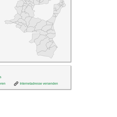
s
eren
Internetadresse versenden