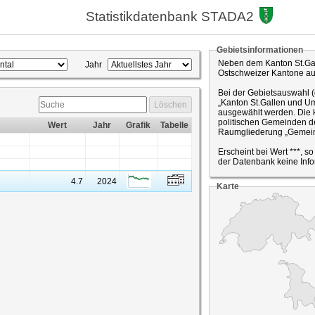
Statistikdatenbank STADA2
Gebietsinformationen
Neben dem Kanton St.Gal
Jahr
Ostschweizer Kantone a
Bei der Gebietsauswahl 
„Kanton St.Gallen und Um
Löschen
ausgewählt werden. Die k
politischen Gemeinden de
Wert
Jahr
Grafik
Tabelle
Raumgliederung „Gemein
Erscheint bei Wert ***, s
der Datenbank keine Info
4.7
2024
Karte