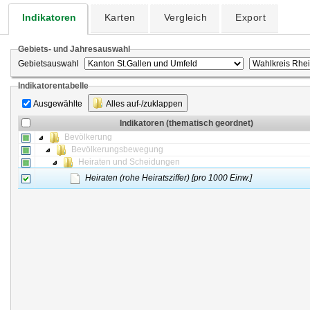
Indikatoren
Karten
Vergleich
Export
Gebiets- und Jahresauswahl
Gebietsauswahl
Indikatorentabelle
Ausgewählte
Alles auf-/zuklappen
Indikatoren (thematisch geordnet)
Bevölkerung
Bevölkerungsbewegung
Heiraten und Scheidungen
Heiraten (rohe Heiratsziffer) [pro 1000 Einw.]