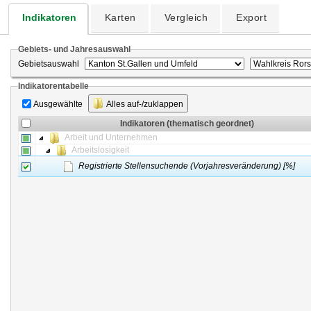
Indikatoren
Karten
Vergleich
Export
Gebiets- und Jahresauswahl
Gebietsauswahl
Indikatorentabelle
Ausgewählte
Alles auf-/zuklappen
Indikatoren (thematisch geordnet)
Arbeit und Unternehmen
Arbeitslosigkeit
Registrierte Stellensuchende (Vorjahresveränderung) [%]