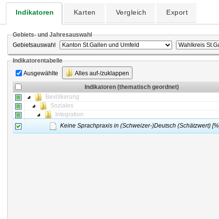
Indikatoren
Karten
Vergleich
Export
Gebiets- und Jahresauswahl
Gebietsauswahl
Indikatorentabelle
Ausgewählte
Alles auf-/zuklappen
Indikatoren (thematisch geordnet)
Bevölkerung
Soziales
Integration
Keine Sprachpraxis in (Schweizer-)Deutsch (Schätzwert) [%