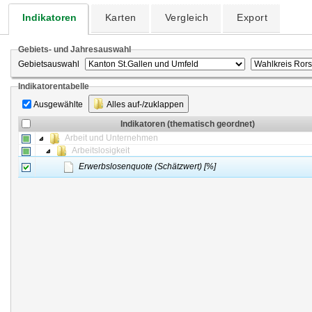
Indikatoren
Karten
Vergleich
Export
Gebiets- und Jahresauswahl
Gebietsauswahl
Indikatorentabelle
Ausgewählte
Alles auf-/zuklappen
Indikatoren (thematisch geordnet)
Arbeit und Unternehmen
Arbeitslosigkeit
Erwerbslosenquote (Schätzwert) [%]