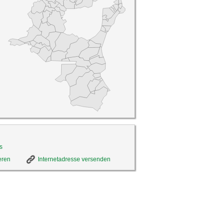
s
eren
Internetadresse versenden