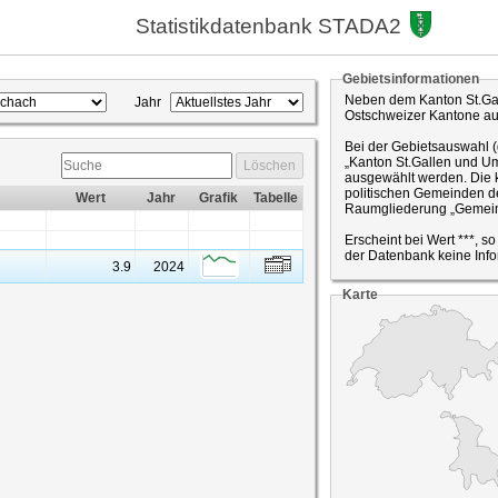
Statistikdatenbank STADA2
Gebietsinformationen
Neben dem Kanton St.Gal
Jahr
Ostschweizer Kantone a
Bei der Gebietsauswahl 
„Kanton St.Gallen und Um
Löschen
ausgewählt werden. Die k
politischen Gemeinden de
Wert
Jahr
Grafik
Tabelle
Raumgliederung „Gemein
Erscheint bei Wert ***, s
der Datenbank keine Info
3.9
2024
Karte