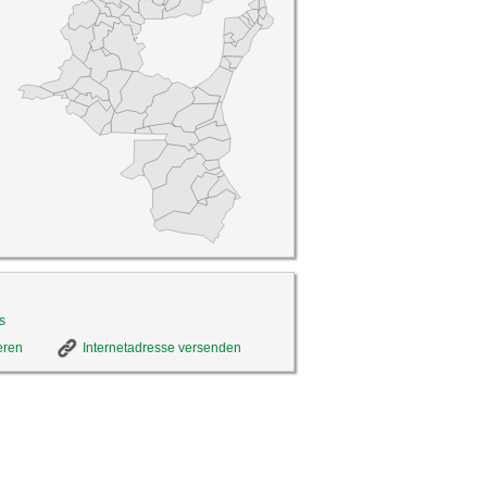
s
eren
Internetadresse versenden