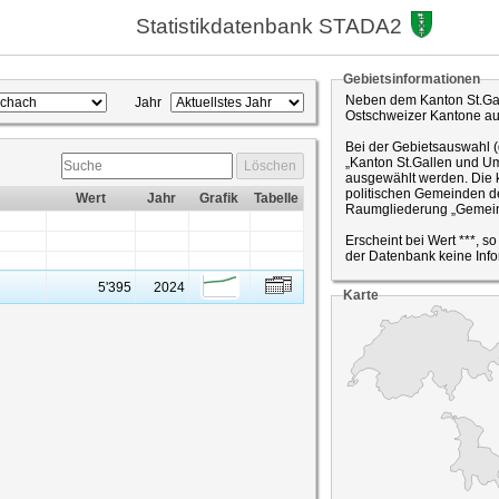
Statistikdatenbank STADA2
Gebietsinformationen
Neben dem Kanton St.Gal
Jahr
Ostschweizer Kantone a
Bei der Gebietsauswahl 
„Kanton St.Gallen und Um
Löschen
ausgewählt werden. Die k
politischen Gemeinden de
Wert
Jahr
Grafik
Tabelle
Raumgliederung „Gemein
Erscheint bei Wert ***, s
der Datenbank keine Info
5'395
2024
Karte