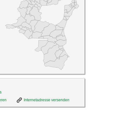
s
eren
Internetadresse versenden