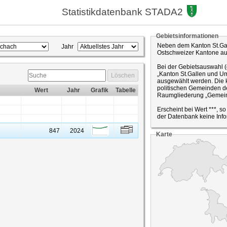
Statistikdatenbank STADA2
Gebietsinformationen
Neben dem Kanton St.Gal
Jahr
Ostschweizer Kantone a
Bei der Gebietsauswahl 
„Kanton St.Gallen und Um
Löschen
ausgewählt werden. Die k
politischen Gemeinden de
Wert
Jahr
Grafik
Tabelle
Raumgliederung „Gemein
Erscheint bei Wert ***, s
der Datenbank keine Info
847
2024
Karte