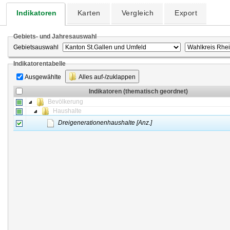
Indikatoren
Karten
Vergleich
Export
Gebiets- und Jahresauswahl
Gebietsauswahl
Indikatorentabelle
Ausgewählte
Alles auf-/zuklappen
Indikatoren (thematisch geordnet)
Bevölkerung
Haushalte
Dreigenerationenhaushalte [Anz.]