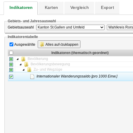
Indikatoren
Karten
Vergleich
Export
Gebiets- und Jahresauswahl
Gebietsauswahl
Indikatorentabelle
Ausgewählte
Alles auf-/zuklappen
Indikatoren (thematisch geordnet)
Bevölkerung
Bevölkerungsbewegung
Zu- und Wegzüge
Internationaler Wanderungssaldo [pro 1000 Einw.]