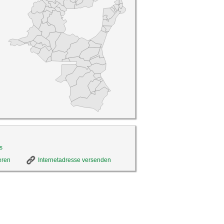
s
eren
Internetadresse versenden