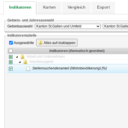
Indikatoren
Karten
Vergleich
Export
Gebiets- und Jahresauswahl
Gebietsauswahl
Indikatorentabelle
Ausgewählte
Alles auf-/zuklappen
Indikatoren (thematisch geordnet)
Arbeit und Unternehmen
Arbeitslosigkeit
Stellensuchendenanteil (Wohnbevölkerung) [%]