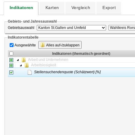
Indikatoren
Karten
Vergleich
Export
Gebiets- und Jahresauswahl
Gebietsauswahl
Indikatorentabelle
Ausgewählte
Alles auf-/zuklappen
Indikatoren (thematisch geordnet)
Arbeit und Unternehmen
Arbeitslosigkeit
Stellensuchendenquote (Schätzwert) [%]