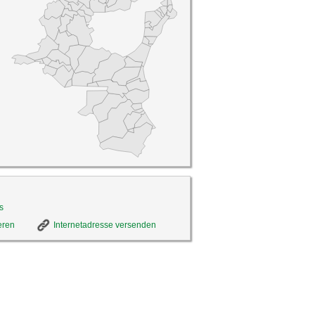
s
eren
Internetadresse versenden