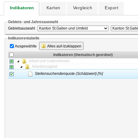
Indikatoren
Karten
Vergleich
Export
Gebiets- und Jahresauswahl
Gebietsauswahl
Indikatorentabelle
Ausgewählte
Alles auf-/zuklappen
Indikatoren (thematisch geordnet)
Arbeit und Unternehmen
Arbeitslosigkeit
Stellensuchendenquote (Schätzwert) [%]