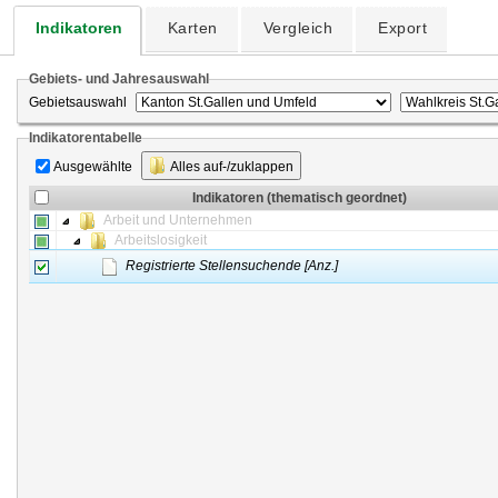
Indikatoren
Karten
Vergleich
Export
Gebiets- und Jahresauswahl
Gebietsauswahl
Indikatorentabelle
Ausgewählte
Alles auf-/zuklappen
Indikatoren (thematisch geordnet)
Arbeit und Unternehmen
Arbeitslosigkeit
Registrierte Stellensuchende [Anz.]