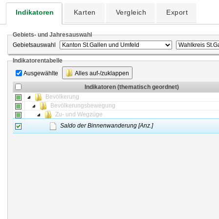
Indikatoren
Karten
Vergleich
Export
Gebiets- und Jahresauswahl
Gebietsauswahl
Indikatorentabelle
Ausgewählte
Alles auf-/zuklappen
Indikatoren (thematisch geordnet)
Bevölkerung
Bevölkerungsbewegung
Zu- und Wegzüge
Saldo der Binnenwanderung [Anz.]