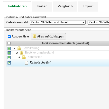
Indikatoren
Karten
Vergleich
Export
Gebiets- und Jahresauswahl
Gebietsauswahl
Indikatorentabelle
Ausgewählte
Alles auf-/zuklappen
Indikatoren (thematisch geordnet)
Bevölkerung
Bevölkerungsbestand
Konfession
Katholische [%]