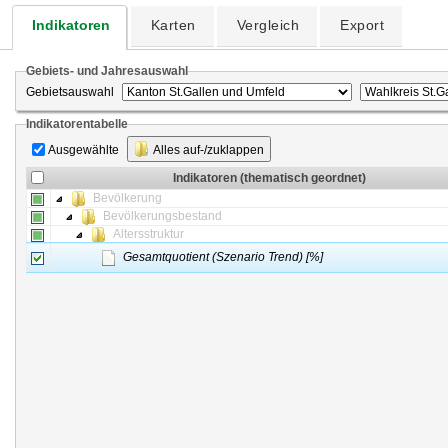
Indikatoren
Karten
Vergleich
Export
Gebiets- und Jahresauswahl
Gebietsauswahl
Indikatorentabelle
Ausgewählte
Alles auf-/zuklappen
Indikatoren (thematisch geordnet)
Bevölkerung
Bevölkerungsbestand
Altersstruktur
Gesamtquotient (Szenario Trend) [%]