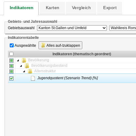
Indikatoren
Karten
Vergleich
Export
Gebiets- und Jahresauswahl
Gebietsauswahl
Indikatorentabelle
Ausgewählte
Alles auf-/zuklappen
Indikatoren (thematisch geordnet)
Bevölkerung
Bevölkerungsbestand
Altersstruktur
Jugendquotient (Szenario Trend) [%]