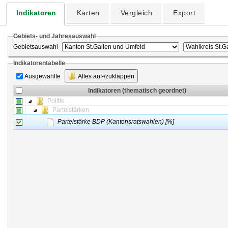
Indikatoren
Karten
Vergleich
Export
Gebiets- und Jahresauswahl
Gebietsauswahl
Indikatorentabelle
Ausgewählte
Alles auf-/zuklappen
Indikatoren (thematisch geordnet)
Politik
Parteistärken
Parteistärke BDP (Kantonsratswahlen) [%]