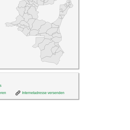
s
eren
Internetadresse versenden