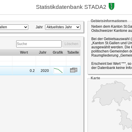
Statistikdatenbank STADA2
Gebietsinformationen
Neben dem Kanton St.Gal
Jahr
Ostschweizer Kantone a
Bei der Gebietsauswahl 
„Kanton St.Gallen und Um
Löschen
ausgewählt werden. Die k
politischen Gemeinden de
Wert
Jahr
Grafik
Tabelle
Raumgliederung „Gemein
Erscheint bei Wert ***, s
der Datenbank keine Info
0.2
2020
Karte