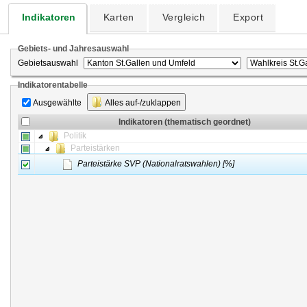
Indikatoren
Karten
Vergleich
Export
Gebiets- und Jahresauswahl
Gebietsauswahl
Indikatorentabelle
Ausgewählte
Alles auf-/zuklappen
Indikatoren (thematisch geordnet)
Politik
Parteistärken
Parteistärke SVP (Nationalratswahlen) [%]