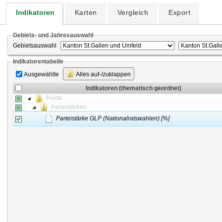
Indikatoren
Karten
Vergleich
Export
Gebiets- und Jahresauswahl
Gebietsauswahl
Indikatorentabelle
Ausgewählte
Alles auf-/zuklappen
Indikatoren (thematisch geordnet)
Politik
Parteistärken
Parteistärke GLP (Nationalratswahlen) [%]