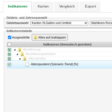
Indikatoren
Karten
Vergleich
Export
Gebiets- und Jahresauswahl
Gebietsauswahl
Indikatorentabelle
Ausgewählte
Alles auf-/zuklappen
Indikatoren (thematisch geordnet)
Bevölkerung
Bevölkerungsbestand
Altersstruktur
Altersquotient (Szenario Trend) [%]