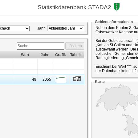
Statistikdatenbank STADA2
Gebietsinformationen
Neben dem Kanton St.Gal
Jahr
Ostschweizer Kantone a
Bei der Gebietsauswahl 
„Kanton St.Gallen und Um
Löschen
ausgewählt werden. Die k
politischen Gemeinden de
Wert
Jahr
Grafik
Tabelle
Raumgliederung „Gemein
Erscheint bei Wert ***, s
der Datenbank keine Info
49
2055
Karte