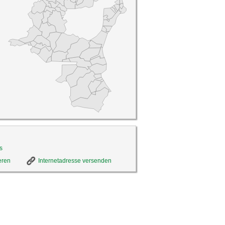
s
eren
Internetadresse versenden