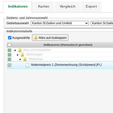
Indikatoren
Karten
Vergleich
Export
Gebiets- und Jahresauswahl
Gebietsauswahl
Indikatorentabelle
Ausgewählte
Alles auf-/zuklappen
Indikatoren (thematisch geordnet)
Bau und Immobilien
Wohnungen
Mietpreise
Nettomietpreis 1-Zimmerwohnung (Schätzwert) [Fr.]