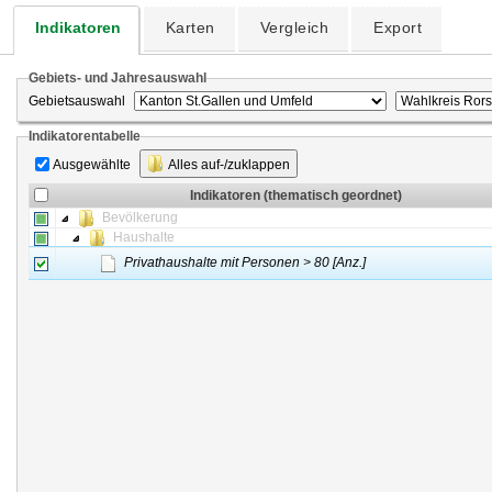
Indikatoren
Karten
Vergleich
Export
Gebiets- und Jahresauswahl
Gebietsauswahl
Indikatorentabelle
Ausgewählte
Alles auf-/zuklappen
Indikatoren (thematisch geordnet)
Bevölkerung
Haushalte
Privathaushalte mit Personen > 80 [Anz.]