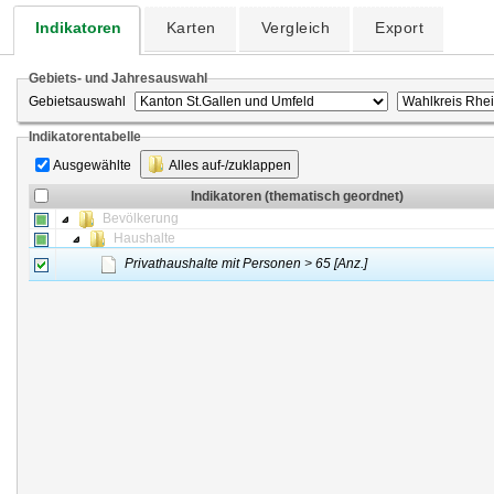
Indikatoren
Karten
Vergleich
Export
Gebiets- und Jahresauswahl
Gebietsauswahl
Indikatorentabelle
Ausgewählte
Alles auf-/zuklappen
Indikatoren (thematisch geordnet)
Bevölkerung
Haushalte
Privathaushalte mit Personen > 65 [Anz.]