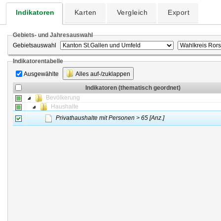
Indikatoren
Karten
Vergleich
Export
Gebiets- und Jahresauswahl
Gebietsauswahl
Indikatorentabelle
Ausgewählte
Alles auf-/zuklappen
Indikatoren (thematisch geordnet)
Bevölkerung
Haushalte
Privathaushalte mit Personen > 65 [Anz.]